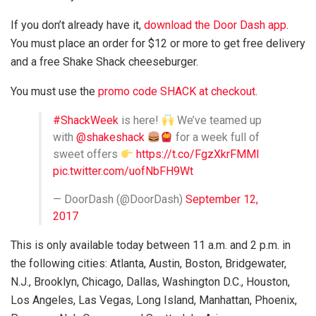
If you don’t already have it,
download the Door Dash app
.
You must place an order for $12 or more to get free delivery
and a free Shake Shack cheeseburger.
You must use the
promo code SHACK at checkout
.
#ShackWeek
is here!
We’ve teamed up
with
@shakeshack
for a week full of
sweet offers
https://t.co/FgzXkrFMMl
pic.twitter.com/uofNbFH9Wt
— DoorDash (@DoorDash)
September 12,
2017
This is only available today between 11 a.m. and 2 p.m. in
the following cities: Atlanta, Austin, Boston, Bridgewater,
N.J., Brooklyn, Chicago, Dallas, Washington D.C., Houston,
Los Angeles, Las Vegas, Long Island, Manhattan, Phoenix,