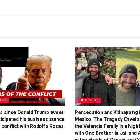
TON
BUSINESS
rs since Donald Trump tweet
Persecution and Kidnapping 
ticipated his business stance
Mexico: The Tragedy Envelo
 conflict with Rodolfo Rosas
the Valencia Family in a Nigh
with One Brother in Jail and
in the Hands of Organized C