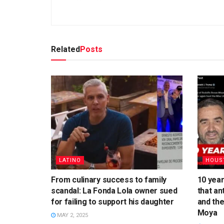
Related
Posts
LATINO
HOUS
From culinary success to family
10 yea
scandal: La Fonda Lola owner sued
that an
for failing to support his daughter
and the
Moya
MAY 2, 2025