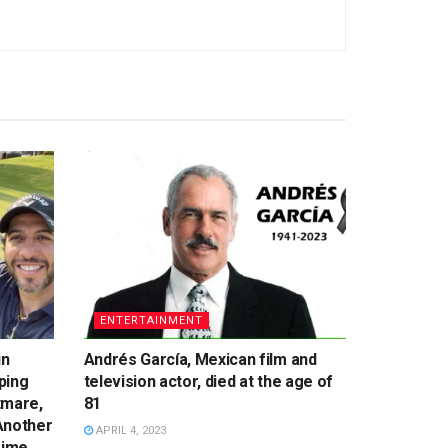
ENTERTAINMENT
in
Andrés García, Mexican film and
ping
television actor, died at the age of
tmare,
81
 Another
APRIL 4, 2023
rime