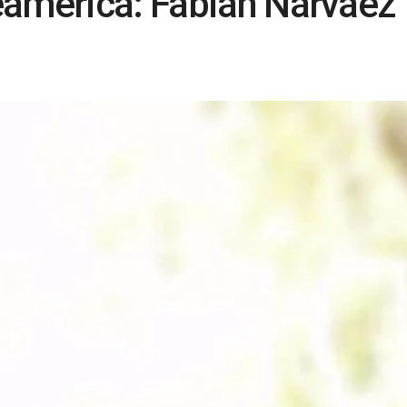
eamérica: Fabián Narváez 