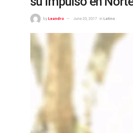
su impulso en Nort
by
Leandro
June 20, 2017
in
Latino