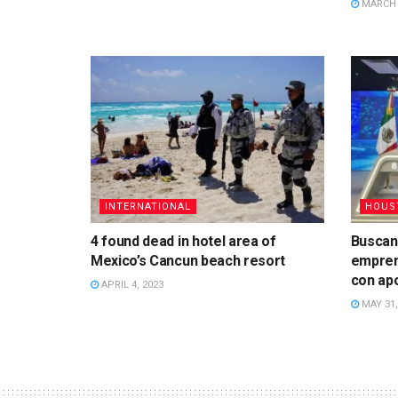
MARCH 6
INTERNATIONAL
HOUS
4 found dead in hotel area of
Buscan
Mexico’s Cancun beach resort
empren
con ap
APRIL 4, 2023
MAY 31,